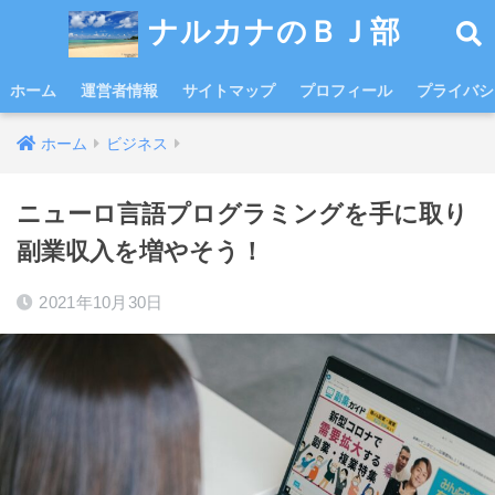
ナルカナのＢＪ部
ホーム
運営者情報
サイトマップ
プロフィール
プライバシ
ホーム
ビジネス
ニューロ言語プログラミングを手に取り
副業収入を増やそう！
2021年10月30日